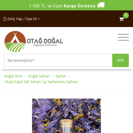
1.100 TL ve Üzeri
Kargo Ücretsiz
0
Giriş Yap / Üye Ol
Doğal Ürün
Doğal Safran
Safran
Otağ Doğal Saf Safran 1gr Safranbolu Safranı