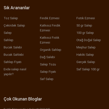
Sık Arananlar
Toz Salep
Fındık Ezmesi
Fıstık Ezmesi
Çekirdek Salep
Katkısız Fındık
50 gr Salep
Ezmesi
Salep
100 gr Salep
Katkısız Fıstık
Sahlep
Otağ Doğal Salep
Ezmesi
Bucak Salebi
Meşhur Salep
Organik Sahlep
Bucak Sahlebi
Hakiki Salep
Dağ Salebi
Sahlep Fiyatı
Gerçek Salep
Salep Tozu
Evde salep nasıl
Saf Salep 100 gr
Salep Fiyatı
yapılır?
Saf Salep
Çok Okunan Bloglar