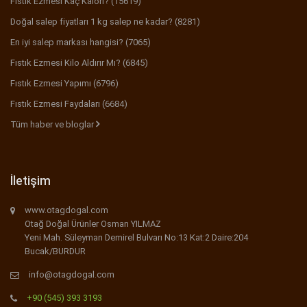
Fıstık Ezmesi Kaç Kalori? (15619)
Doğal salep fiyatları 1 kg salep ne kadar? (8281)
En iyi salep markası hangisi? (7065)
Fıstık Ezmesi Kilo Aldırır Mı? (6845)
Fıstık Ezmesi Yapımı (6796)
Fıstık Ezmesi Faydaları (6684)
Tüm haber ve bloglar
İletişim
www.otagdogal.com
Otağ Doğal Ürünler Osman YILMAZ
Yeni Mah. Süleyman Demirel Bulvarı No:13 Kat:2 Daire:204
Bucak/BURDUR
info@otagdogal.com
+90 (545) 393 3193