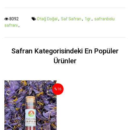
8092
Otağ Doğal
,
Saf Safran
,
1gr
,
safranbolu
safranı
,
Safran Kategorisindeki En Popüler
Ürünler
%16