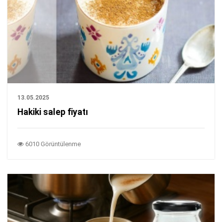
13.05.2025
Hakiki salep fiyatı
6010 Görüntülenme