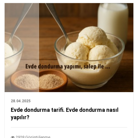
28.04.2025
Evde dondurma tarifi. Evde dondurma nasıl
yapılır?
2928 Görüntülenme