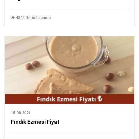
4342 Görüntülenme
15.08.2021
Fındık Ezmesi Fiyat