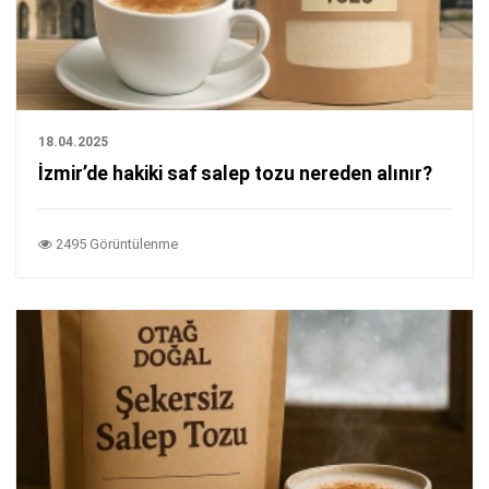
18.04.2025
İzmir’de hakiki saf salep tozu nereden alınır?
2495 Görüntülenme