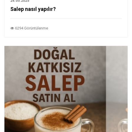
24.05.2025
Salep nasıl yapılır?
6294 Görüntülenme