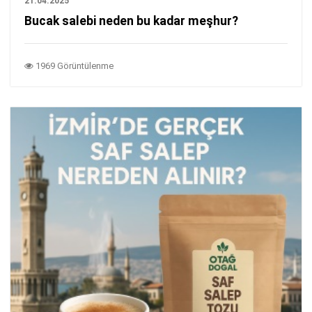
21.04.2025
Bucak salebi neden bu kadar meşhur?
1969 Görüntülenme