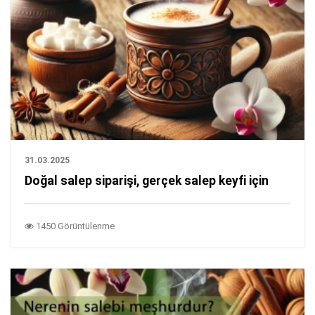
31.03.2025
Doğal salep siparişi, gerçek salep keyfi için
1450 Görüntülenme