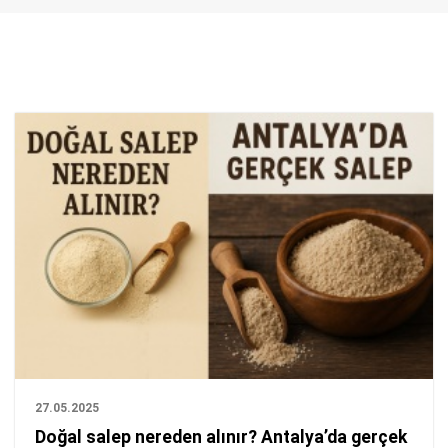
27.05.2025
Doğal salep nereden alınır? Antalya’da gerçek