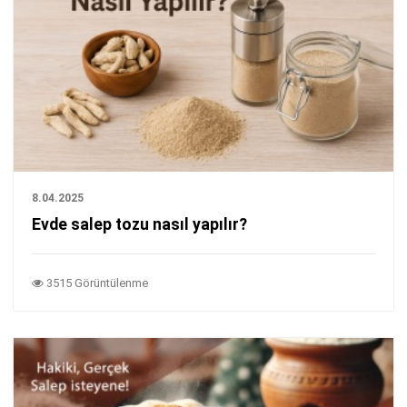
8.04.2025
Evde salep tozu nasıl yapılır?
3515 Görüntülenme