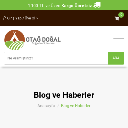
1.100 TL ve Üzeri
Kargo Ücretsiz
0
Giriş Yap / Üye Ol
Blog ve Haberler
Anasayfa
/
Blog ve Haberler