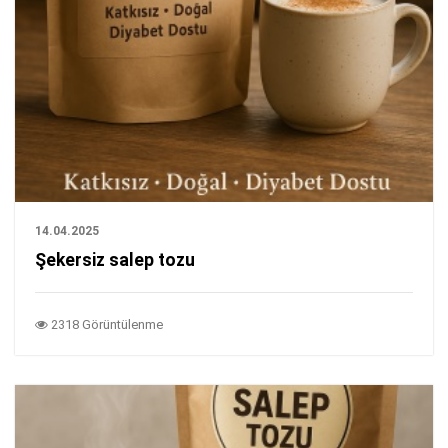
14.04.2025
Şekersiz salep tozu
2318 Görüntülenme