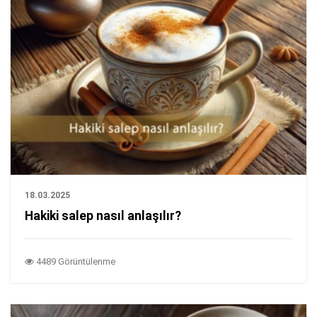
18.03.2025
Hakiki salep nasıl anlaşılır?
4489 Görüntülenme