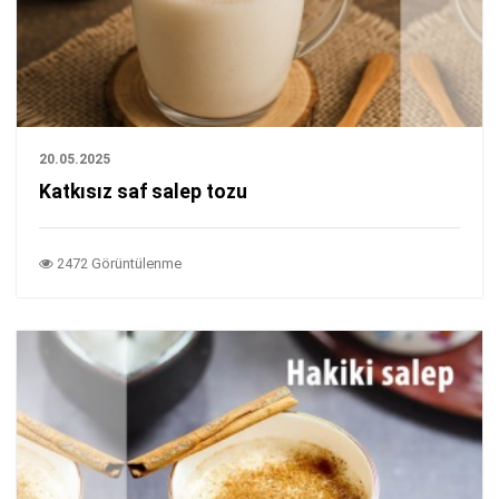
20.05.2025
Katkısız saf salep tozu
2472 Görüntülenme