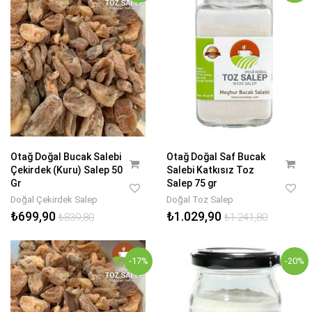
Otağ Doğal Bucak Salebi
Otağ Doğal Saf Bucak
Çekirdek (Kuru) Salep 50
Salebi Katkısız Toz
Gr
Salep 75 gr
Doğal Çekirdek Salep
Doğal Toz Salep
₺699,90
₺1.029,90
₺839,80
₺1.241,80
-17%
-20%