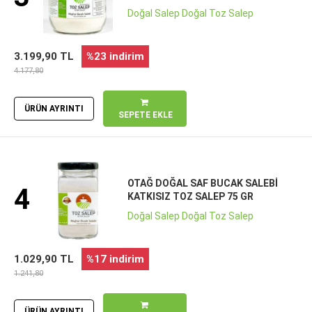
Doğal Salep Doğal Toz Salep
3.199,90 TL
%23 indirim
4.177,80
ÜRÜN AYRINTI
SEPETE EKLE
OTAĞ DOĞAL SAF BUCAK SALEBI
4
KATKISIZ TOZ SALEP 75 GR
Doğal Salep Doğal Toz Salep
1.029,90 TL
%17 indirim
1.241,80
ÜRÜN AYRINTI