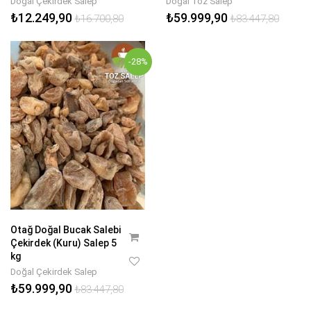
Doğal Çekirdek Salep
Doğal Toz Salep
₺12.249,90
₺59.999,90
₺16.700,80
₺83.447,80
-28%
Otağ Doğal Bucak Salebi
Çekirdek (Kuru) Salep 5
kg
Doğal Çekirdek Salep
₺59.999,90
₺83.447,80