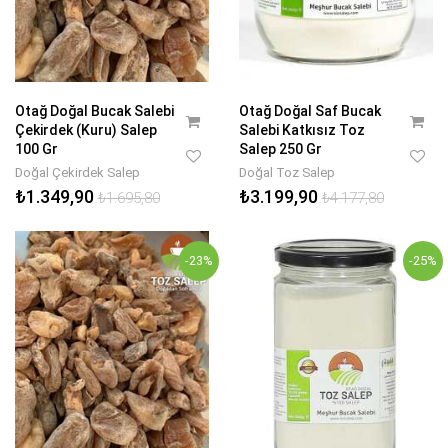
Otağ Doğal Bucak Salebi
Otağ Doğal Saf Bucak
Çekirdek (Kuru) Salep
Salebi Katkısız Toz
100 Gr
Salep 250 Gr
Doğal Çekirdek Salep
Doğal Toz Salep
₺1.349,90
₺3.199,90
₺1.695,80
₺4.177,80
-23%
-25%