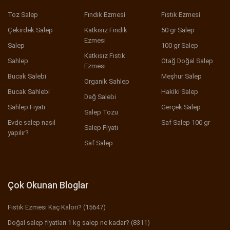
Toz Salep
Fındık Ezmesi
Fıstık Ezmesi
Çekirdek Salep
Katkısız Fındık
50 gr Salep
Ezmesi
Salep
100 gr Salep
Katkısız Fıstık
Sahlep
Otağ Doğal Salep
Ezmesi
Bucak Salebi
Meşhur Salep
Organik Sahlep
Bucak Sahlebi
Hakiki Salep
Dağ Salebi
Sahlep Fiyatı
Gerçek Salep
Salep Tozu
Evde salep nasıl
Saf Salep 100 gr
Salep Fiyatı
yapılır?
Saf Salep
Çok Okunan Bloglar
Fıstık Ezmesi Kaç Kalori? (15647)
Doğal salep fiyatları 1 kg salep ne kadar? (8311)