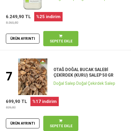
6.249,90 TL
%25 indirim
8.365,80
ÜRÜN AYRINTI
SEPETE EKLE
OTAĞ DOĞAL BUCAK SALEBI
7
ÇEKIRDEK (KURU) SALEP 50 GR
Doğal Salep Doğal Çekirdek Salep
699,90 TL
%17 indirim
839,80
ÜRÜN AYRINTI
SEPETE EKLE