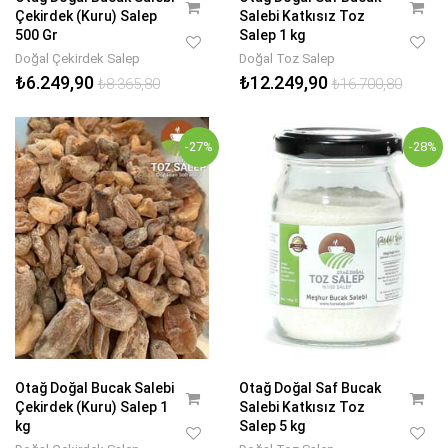
Çekirdek (Kuru) Salep
Salebi Katkısız Toz
500 Gr
Salep 1 kg
Doğal Çekirdek Salep
Doğal Toz Salep
₺6.249,90
₺12.249,90
₺8.365,80
₺16.700,80
-27%
-28%
Otağ Doğal Bucak Salebi
Otağ Doğal Saf Bucak
Çekirdek (Kuru) Salep 1
Salebi Katkısız Toz
kg
Salep 5 kg