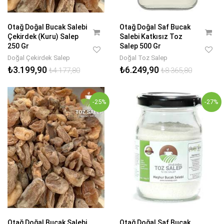
Otağ Doğal Bucak Salebi
Otağ Doğal Saf Bucak
Çekirdek (Kuru) Salep
Salebi Katkısız Toz
250 Gr
Salep 500 Gr
Doğal Çekirdek Salep
Doğal Toz Salep
₺3.199,90
₺6.249,90
₺4.177,80
₺8.365,80
-25%
-27%
Otağ Doğal Bucak Salebi
Otağ Doğal Saf Bucak