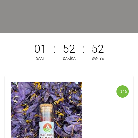
01
:
52
:
52
SAAT
DAKIKA
SANIYE
%16