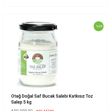
%28
Otağ Doğal Saf Bucak Salebi Katkısız Toz
Salep 5 kg
₺59.999,90