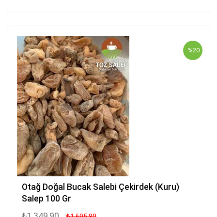
%20
Otağ Doğal Bucak Salebi Çekirdek (Kuru)
Salep 100 Gr
₺1.349,90
₺1.695,80