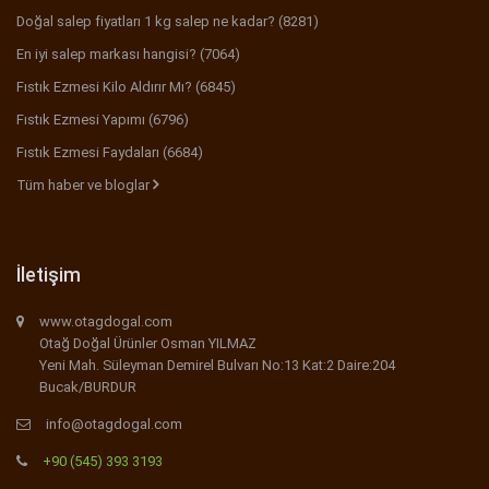
Doğal salep fiyatları 1 kg salep ne kadar? (8281)
En iyi salep markası hangisi? (7064)
Fıstık Ezmesi Kilo Aldırır Mı? (6845)
Fıstık Ezmesi Yapımı (6796)
Fıstık Ezmesi Faydaları (6684)
Tüm haber ve bloglar
İletişim
www.otagdogal.com
Otağ Doğal Ürünler Osman YILMAZ
Yeni Mah. Süleyman Demirel Bulvarı No:13 Kat:2 Daire:204
Bucak/BURDUR
info@otagdogal.com
+90 (545) 393 3193