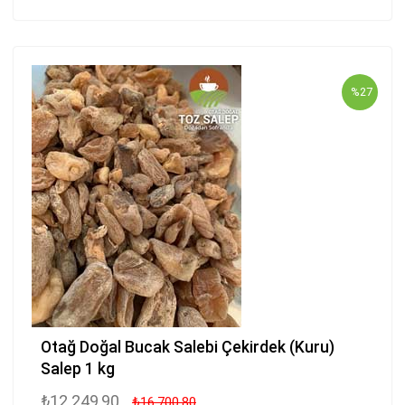
%27
Otağ Doğal Bucak Salebi Çekirdek (Kuru)
Salep 1 kg
₺12.249,90
₺16.700,80