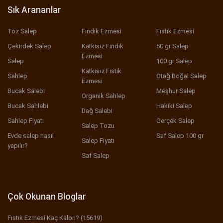
Sık Arananlar
Toz Salep
Fındık Ezmesi
Fıstık Ezmesi
Çekirdek Salep
Katkısız Fındık
50 gr Salep
Ezmesi
Salep
100 gr Salep
Katkısız Fıstık
Sahlep
Otağ Doğal Salep
Ezmesi
Bucak Salebi
Meşhur Salep
Organik Sahlep
Bucak Sahlebi
Hakiki Salep
Dağ Salebi
Sahlep Fiyatı
Gerçek Salep
Salep Tozu
Evde salep nasıl
Saf Salep 100 gr
Salep Fiyatı
yapılır?
Saf Salep
Çok Okunan Bloglar
Fıstık Ezmesi Kaç Kalori? (15619)