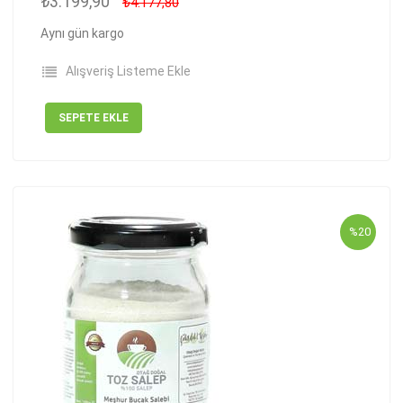
₺3.199,90
₺4.177,80
Aynı gün kargo
Alışveriş Listeme Ekle
SEPETE EKLE
%20