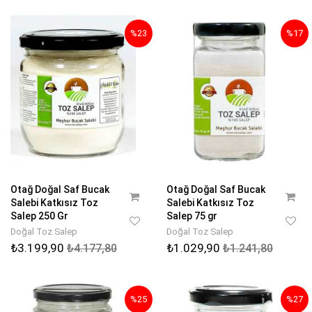
%23
%17
Otağ Doğal Saf Bucak
Otağ Doğal Saf Bucak
Salebi Katkısız Toz
Salebi Katkısız Toz
Salep 250 Gr
Salep 75 gr
Doğal Toz Salep
Doğal Toz Salep
₺3.199,90
₺1.029,90
₺4.177,80
₺1.241,80
%25
%27