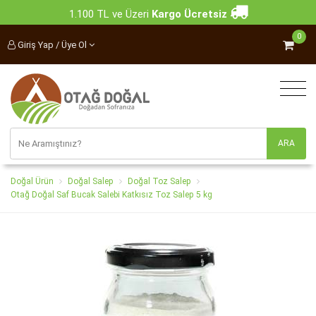
1.100 TL ve Üzeri
Kargo Ücretsiz
0
Giriş Yap / Üye Ol
Doğal Ürün
Doğal Salep
Doğal Toz Salep
Otağ Doğal Saf Bucak Salebi Katkısız Toz Salep 5 kg