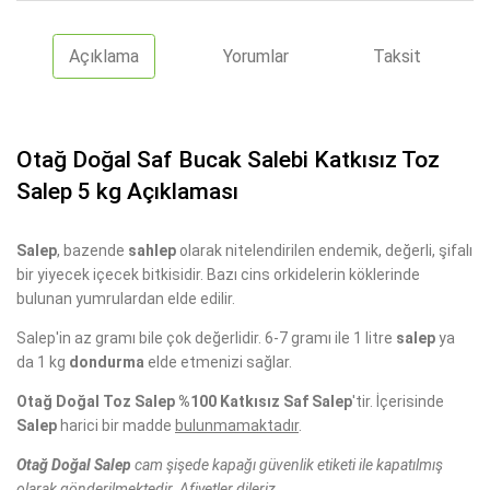
Açıklama
Yorumlar
Taksit
Otağ Doğal Saf Bucak Salebi Katkısız Toz
Salep 5 kg Açıklaması
Salep
, bazende
sahlep
olarak nitelendirilen endemik, değerli, şifalı
bir yiyecek içecek bitkisidir. Bazı cins orkidelerin köklerinde
bulunan yumrulardan elde edilir.
Salep'in az gramı bile çok değerlidir. 6-7 gramı ile 1 litre
salep
ya
da 1 kg
dondurma
elde etmenizi sağlar.
Otağ Doğal Toz Salep %100 Katkısız Saf Salep
'tir. İçerisinde
Salep
harici bir madde
bulunmamaktadır
.
Otağ Doğal Salep
cam şişede kapağı güvenlik etiketi ile kapatılmış
olarak gönderilmektedir. Afiyetler dileriz.