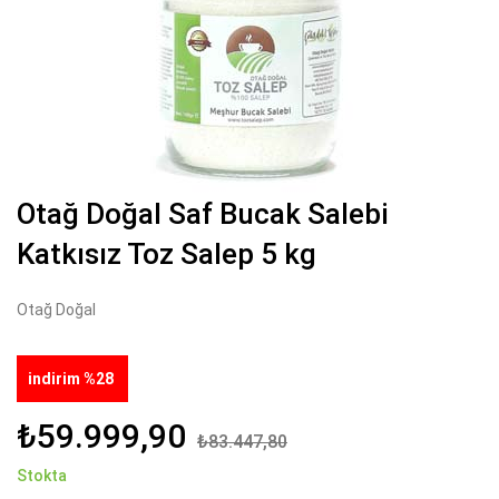
Otağ Doğal Saf Bucak Salebi
Katkısız Toz Salep 5 kg
Otağ Doğal
indirim %28
₺59.999,90
₺83.447,80
Stokta