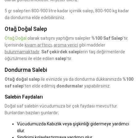
5 gr salepten 800-900 litre kadar içimlik salep, 800-900 kg kadar
da dondurma elde edebilirsiniz.
Otağ Doğal Salep
Otağ Doğal
olarak satışını yaptığımı salepler
%100 Saf Salep
'tir.
İçerisinde
kıvam arttırıcı
,
aroma verici
gibi maddeler
bulunmamaktadır
.
Saf çekirdek salep
lerin taş değirmenlerde
öğütülmesi ile elde edilen
salep
'tir.
Dondurma Salebi
Otağ doğal salep
ile evinizde ya da dondurma dükkanınızda
%100
saf salep
'ten elde edilmiş
dondurmalar
yapabilirsiniz.
Salebin Faydaları
Doğal saf salebin vücudumuza bir çok faydası mevcuttur.
Bunlardan bazıları şunlardır;
Vücudumuzda Kabızlık veya şişkinliği gidermeye yardımcı
olur.
Sindirimi kolaylaştırmaya yardımcı olur.