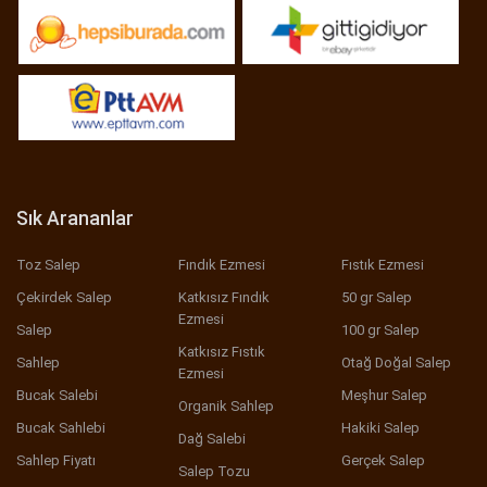
Sık Arananlar
Toz Salep
Fındık Ezmesi
Fıstık Ezmesi
Çekirdek Salep
Katkısız Fındık
50 gr Salep
Ezmesi
Salep
100 gr Salep
Katkısız Fıstık
Sahlep
Otağ Doğal Salep
Ezmesi
Bucak Salebi
Meşhur Salep
Organik Sahlep
Bucak Sahlebi
Hakiki Salep
Dağ Salebi
Sahlep Fiyatı
Gerçek Salep
Salep Tozu