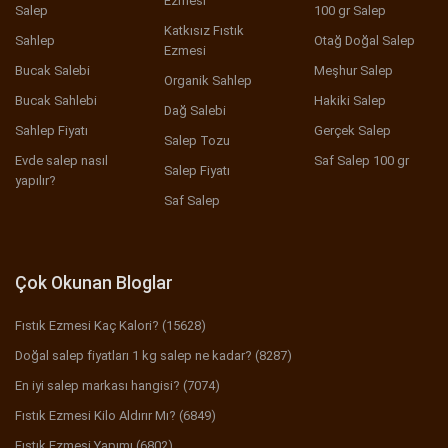
Ezmesi
Salep
100 gr Salep
Katkısız Fıstık
Sahlep
Otağ Doğal Salep
Ezmesi
Bucak Salebi
Meşhur Salep
Organik Sahlep
Bucak Sahlebi
Hakiki Salep
Dağ Salebi
Sahlep Fiyatı
Gerçek Salep
Salep Tozu
Evde salep nasıl
Saf Salep 100 gr
Salep Fiyatı
yapılır?
Saf Salep
Çok Okunan Bloglar
Fıstık Ezmesi Kaç Kalori? (15628)
Doğal salep fiyatları 1 kg salep ne kadar? (8287)
En iyi salep markası hangisi? (7074)
Fıstık Ezmesi Kilo Aldırır Mı? (6849)
Fıstık Ezmesi Yapımı (6802)