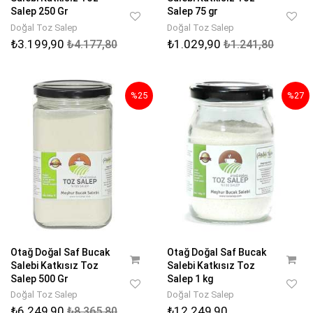
Salep 250 Gr
Salep 75 gr
Doğal Toz Salep
Doğal Toz Salep
₺3.199,90
₺1.029,90
₺4.177,80
₺1.241,80
%25
%27
Otağ Doğal Saf Bucak
Otağ Doğal Saf Bucak
Salebi Katkısız Toz
Salebi Katkısız Toz
Salep 500 Gr
Salep 1 kg
Doğal Toz Salep
Doğal Toz Salep
₺6.249,90
₺12.249,90
₺8.365,80