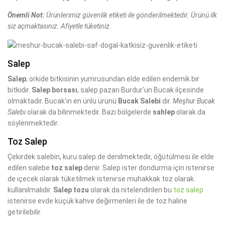
Önemli Not:
Ürünlerimiz güvenlik etiketi ile gönderilmektedir. Ürünü ilk
siz açmaktasınız. Afiyetle tüketiniz.
Salep
Salep
; orkide bitkisinin yumrusundan elde edilen endemik bir
bitkidir.
Salep borsası
, salep pazarı Burdur'un Bucak ilçesinde
olmaktadır. Bucak'ın en ünlü ürünü
Bucak Salebi
dir.
Meşhur Bucak
Salebi
olarak da bilinmektedir. Bazı bölgelerde
sahlep
olarak da
söylenmektedir.
Toz Salep
Çekirdek salebin, kuru salep de denilmektedir, öğütülmesi ile elde
edilen salebe
toz salep
denir. Salep ister dondurma için istenirse
de içecek olarak tüketilmek istenirse muhakkak toz olarak
kullanılmalıdır.
Salep tozu
olarak da nitelendirilen bu
toz salep
istenirse evde küçük kahve değirmenleri ile de toz haline
getirilebilir.