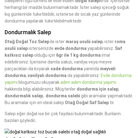
saleplerin öğütülmesi ile elde edilen
doğal salep
lerdir. İçerisinde
herhangi bir madde bulunmamaktadır. İster salep içeceği soğuk
kış günlerinde tüketilebilir, istenirse de sıcak yaz günlerinde
dondurma yapılarak tüketilebilmektedir.
Dondurmalık Salep
Otağ Doğal Toz Salep
ile ister
maraş usulü salep
, ister
roma
usulü salep
istersenizde
evde dondurma
yapabilirsiniz.
Saf
katkısız salep
olduğu için
6gr ile 1 kg dondurma
imal
edebilirsiniz. İçerisine damla sakızı, vanilya veya meyve
parçacıkları da koyarak
sade dondurma
yanında
meyveli
dondurma
,
vanilyalı dondurma
da yapabilirsiniz.
Evde dondurma
yapımı
blogumuzu okuyarak
adım adım dondurma yapımı
hakkında bilgi alabilirsiniz. Müşteriler
dondurma için salep
,
dondurmalık salep
,
dondurma salebi
gibi aramalar yapmaktadır.
Bu aramalar için en ideal salep
Otağ Doğal Saf Salep
tir.
Salep eğer doğal ise bir çok faydası bulunmaktadır. Bunların
bazıları şöyledir;