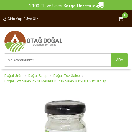
1.100 TL ve Üzeri
Kargo Ücretsiz
0
Giriş Yap / Üye Ol
Doğal Ürün
Doğal Salep
Doğal Toz Salep
Doğal Toz Salep 25 Gr Meşhur Bucak Salebi Katkısız Saf Sahlep