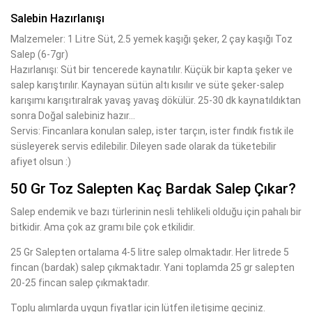
Salebin Hazırlanışı
Malzemeler: 1 Litre Süt, 2.5 yemek kaşığı şeker, 2 çay kaşığı Toz
Salep (6-7gr)
Hazırlanışı: Süt bir tencerede kaynatılır. Küçük bir kapta şeker ve
salep karıştırılır. Kaynayan sütün altı kısılır ve süte şeker-salep
karışımı karışıtıralrak yavaş yavaş dökülür. 25-30 dk kaynatıldıktan
sonra Doğal salebiniz hazır...
Servis: Fincanlara konulan salep, ister tarçın, ister fındık fıstık ile
süsleyerek servis edilebilir. Dileyen sade olarak da tüketebilir
afiyet olsun :)
50 Gr Toz Salepten Kaç Bardak Salep Çıkar?
Salep endemik ve bazı türlerinin nesli tehlikeli olduğu için pahalı bir
bitkidir. Ama çok az gramı bile çok etkilidir.
25 Gr Salepten ortalama 4-5 litre salep olmaktadır. Her litrede 5
fincan (bardak) salep çıkmaktadır. Yani toplamda 25 gr salepten
20-25 fincan salep çıkmaktadır.
Toplu alımlarda uygun fiyatlar için lütfen iletişime geçiniz.