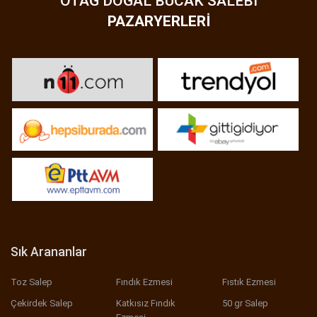
OTAĞ DOĞAL BUCAK SALEBI
PAZARYERLERI
Sık Arananlar
Toz Salep
Fındık Ezmesi
Fıstık Ezmesi
Çekirdek Salep
Katkısız Fındık
50 gr Salep