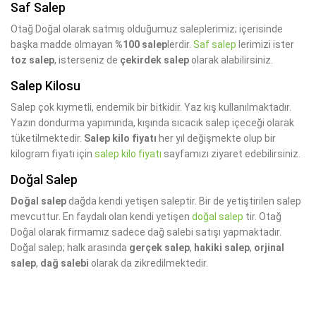
Saf Salep
Otağ Doğal olarak satmış olduğumuz saleplerimiz; içerisinde
başka madde olmayan
%100 salep
lerdir.
Saf salep
lerimizi ister
toz salep
, isterseniz de
çekirdek salep
olarak alabilirsiniz.
Salep Kilosu
Salep çok kıymetli, endemik bir bitkidir. Yaz kış kullanılmaktadır.
Yazın dondurma yapımında, kışında sıcacık salep içeceği olarak
tüketilmektedir.
Salep kilo fiyatı
her yıl değişmekte olup bir
kilogram fiyatı için
salep kilo fiyatı
sayfamızı ziyaret edebilirsiniz.
Doğal Salep
Doğal salep
dağda kendi yetişen saleptir. Bir de yetiştirilen salep
mevcuttur. En faydalı olan kendi yetişen
doğal salep
tir. Otağ
Doğal olarak firmamız sadece dağ salebi satışı yapmaktadır.
Doğal salep; halk arasında
gerçek salep
,
hakiki salep
,
orjinal
salep
,
dağ salebi
olarak da zikredilmektedir.