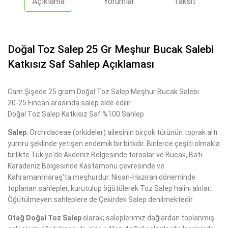
Açıklama
Yorumlar
Taksit
Doğal Toz Salep 25 Gr Meşhur Bucak Salebi
Katkısız Saf Sahlep Açıklaması
Cam Şişede 25 gram Doğal Toz Salep Meşhur Bucak Salebi
20-25 Fincan arasında salep elde edilir
Doğal Toz Salep Katkısız Saf %100 Sahlep
Salep
; Orchidaceae (orkideler) ailesinin birçok türünün toprak altı
yumru şeklinde yetişen endemik bir bitkdir. Binlerce çeşiti olmakla
birlikte Tükiye'de Akdeniz Bölgesinde toroslar ve Bucak, Batı
Karadeniz Bölgesinde Kastamonu çevresinde ve
Kahramanmaraş'ta meşhurdur. Nisan-Haziran döneminde
toplanan sahlepler, kurutulup öğütülerek Toz Salep halini alırlar.
Öğütülmeyen sahleplere de Çekirdek Salep denilmektedir.
Otağ Doğal Toz Salep
olarak; saleplerimiz dağlardan toplanmış