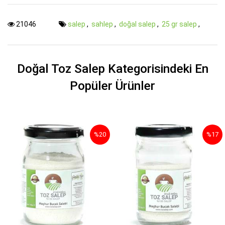
21046
salep
,
sahlep
,
doğal salep
,
25 gr salep
,
Doğal Toz Salep Kategorisindeki En
Popüler Ürünler
%20
%17