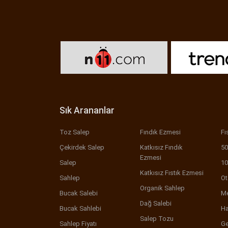
Sık Arananlar
Toz Salep
Fındık Ezmesi
Fı
Çekirdek Salep
Katkısız Fındık
50
Ezmesi
Salep
10
Katkısız Fıstık Ezmesi
Sahlep
Ot
Organik Sahlep
Bucak Salebi
Me
Dağ Salebi
Bucak Sahlebi
Ha
Salep Tozu
Sahlep Fiyatı
Ge