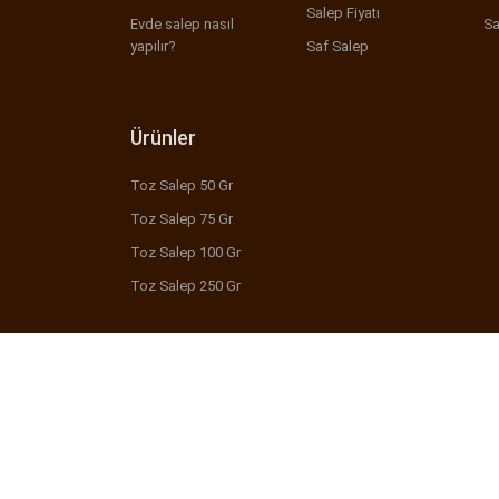
Salep Fiyatı
Evde salep nasıl
Sa
yapılır?
Saf Salep
Ürünler
Toz Salep 50 Gr
Toz Salep 75 Gr
Toz Salep 100 Gr
Toz Salep 250 Gr
2020 ©
otagdogal.com
Tüm Hakları Saklıdır.