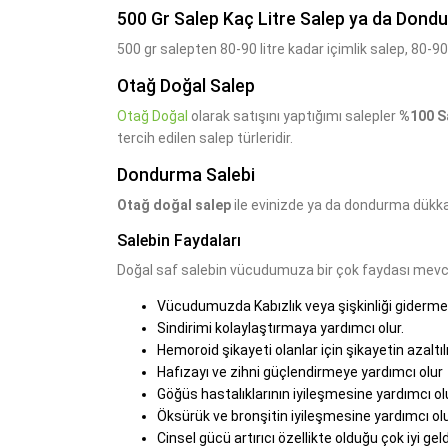
500 Gr Salep Kaç Litre Salep ya da Dondu
500 gr salepten 80-90 litre kadar içimlik salep, 80-9
Otağ Doğal Salep
Otağ Doğal
olarak satışını yaptığımı salepler
%100 S
tercih edilen salep türleridir.
Dondurma Salebi
Otağ doğal salep
ile evinizde ya da dondurma dükk
Salebin Faydaları
Doğal saf salebin vücudumuza bir çok faydası mevcut
Vücudumuzda Kabızlık veya şişkinliği gidermey
Sindirimi kolaylaştırmaya yardımcı olur.
Hemoroid şikayeti olanlar için şikayetin azaltı
Hafızayı ve zihni güçlendirmeye yardımcı olur
Göğüs hastalıklarının iyileşmesine yardımcı olu
Öksürük ve bronşitin iyileşmesine yardımcı olu
Cinsel gücü artırıcı özellikte olduğu çok iyi geld