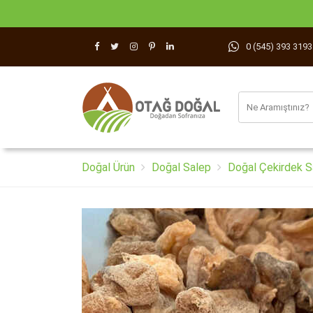
0 (545) 393 3193
Doğal Ürün
Doğal Salep
Doğal Çekirdek S