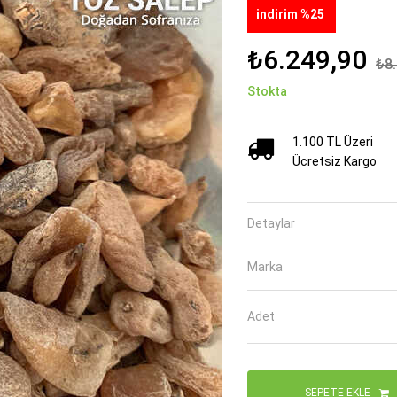
indirim %25
₺6.249,90
₺8.
Stokta
1.100 TL Üzeri
Ücretsiz Kargo
Detaylar
Marka
Adet
SEPETE EKLE