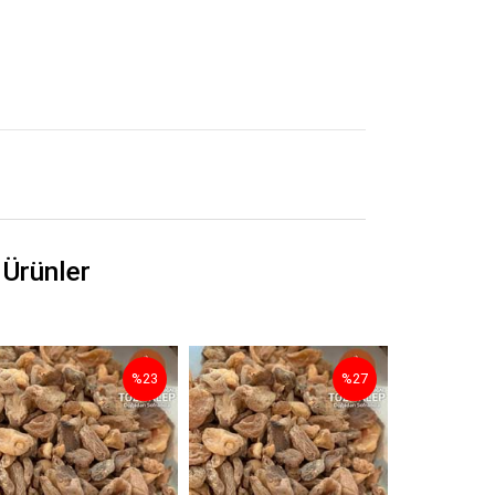
 Ürünler
%23
%27