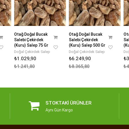
Otağ Doğal Bucak
Otağ Doğal Bucak
Ot
Salebi Çekirdek
Salebi Çekirdek
Sa
(Kuru) Salep 75 Gr
(Kuru) Salep 500 Gr
(K
Doğal Çekirdek Salep
Doğal Çekirdek Salep
Doğ
₺1.029,90
₺6.249,90
₺3
₺1.241,80
₺8.365,80
₺4
STOKTAKI ÜRÜNLER
Aynı Gün Kargo