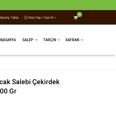
0
Sipariş Takip
|
Giriş Yap / Üye Ol
ANASAYFA
SALEP
TARÇIN
SAFRAN
cak Salebi Çekirdek
500 Gr