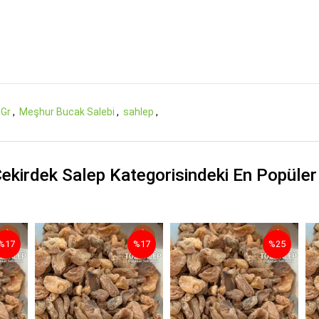
 Gr
,
Meşhur Bucak Salebi
,
sahlep
,
ekirdek Salep Kategorisindeki En Popüler
%17
%17
%25