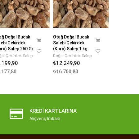
ağ Doğal Bucak
Otağ Doğal Bucak
lebi Çekirdek
Salebi Çekirdek
uru) Salep 250 Gr
(Kuru) Salep 1 kg
al Çekirdek Salep
Doğal Çekirdek Salep
.199,90
₺12.249,90
.177,80
₺16.700,80
KREDI KARTLARINA
Alışveriş İmkanı