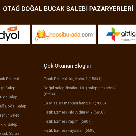
OTAĞ DOĞAL BUCAK SALEBI
PAZARYERLERI
Çok Okunan Bloglar
stık Ezmesi
Fıstık Ezmesi Kaç Kalori? (15631)
 gr Salep
Doğal salep fiyatları 1 kg salep ne kadar?
(8294)
0 gr Salep
En iyi salep markası hangisi? (7086)
ağ Doğal Salep
Fıstık Ezmesi Kilo Aldırır Mı? (6850)
şhur Salep
Fıstık Ezmesi Yapımı (6807)
kiki Salep
Fıstık Ezmesi Faydaları (6695)
rçek Salep