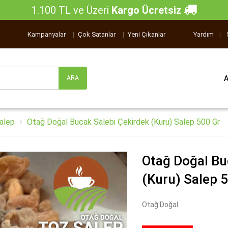
1.100 TL ve Üzeri
Kargo Ücretsiz
Kampanyalar
|
Çok Satanlar
|
Yeni Çıkanlar
Yardım
|
alep
Otağ Doğal Bucak Salebi Çekirdek (Kuru) Salep 500 Gr
Otağ Doğal Bu
(Kuru) Salep 
Otağ Doğal