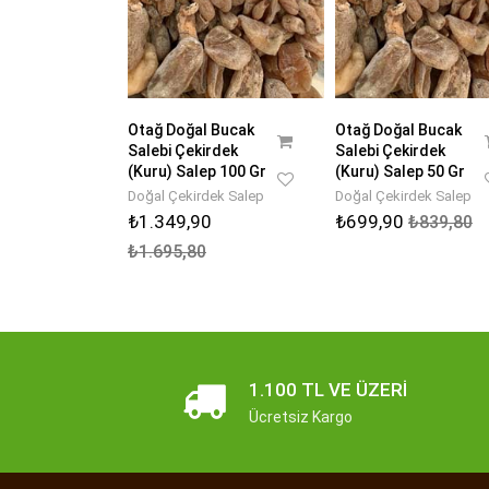
Otağ Doğal Bucak
Otağ Doğal Bucak
Salebi Çekirdek
Salebi Çekirdek
(Kuru) Salep 100 Gr
(Kuru) Salep 50 Gr
Doğal Çekirdek Salep
Doğal Çekirdek Salep
₺1.349,90
₺699,90
₺839,80
₺1.695,80
1.100 TL VE ÜZERI
Ücretsiz Kargo