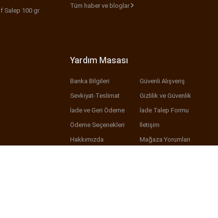
Tüm haber ve bloglar
f Salep 100 gr
Yardım Masası
Banka Bilgileri
Güvenli Alışveriş
Sevkiyat-Teslimat
Gizlilik ve Güvenlik
İade ve Geri Ödeme
İade Talep Formu
Ödeme Seçenekleri
İletişim
Hakkımızda
Mağaza Yorumları