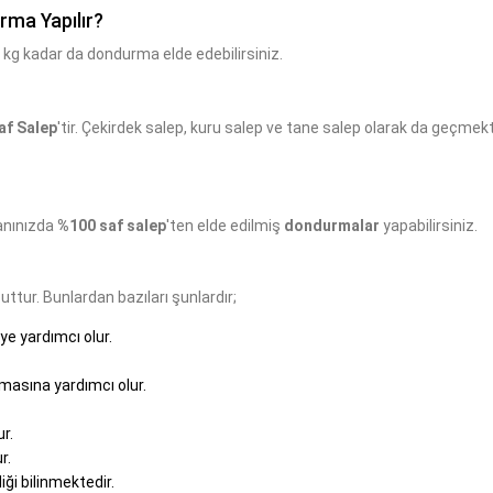
rma Yapılır?
0 kg kadar da dondurma elde edebilirsiniz.
af Salep
'tir. Çekirdek salep, kuru salep ve tane salep olarak da geçmek
anınızda
%100 saf salep
'ten elde edilmiş
dondurmalar
yapabilirsiniz.
tur. Bunlardan bazıları şunlardır;
e yardımcı olur.
lmasına yardımcı olur.
r.
r.
iği bilinmektedir.