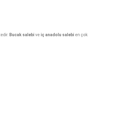
tedir.
Bucak salebi
ve
iç anadolu salebi
en çok