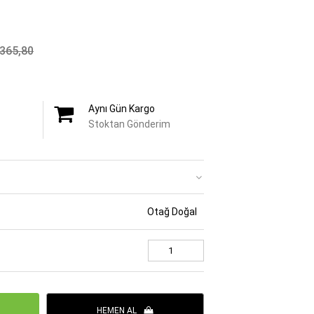
365,80
Aynı Gün Kargo
Stoktan Gönderim
Otağ Doğal
HEMEN AL