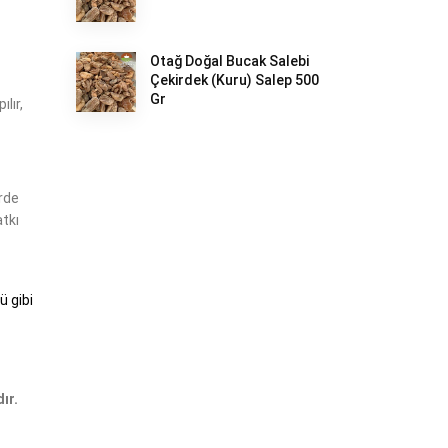
Otağ Doğal Bucak Salebi
Çekirdek (Kuru) Salep 500
Gr
lır,
erde
atkı
ü gibi
ır.