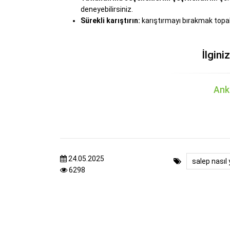
deneyebilirsiniz.
Sürekli karıştırın:
karıştırmayı bırakmak topa
İlgini
Ank
24.05.2025
salep nasıl y
6298