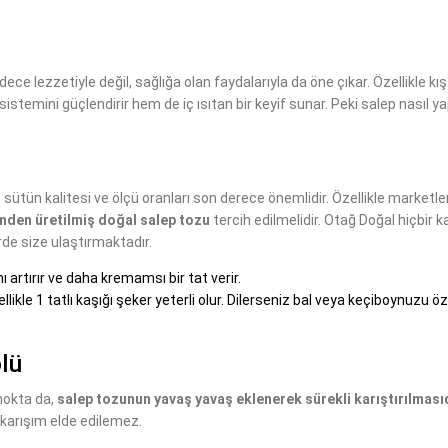
ece lezzetiyle değil, sağlığa olan faydalarıyla da öne çıkar. Özellikle kış
istemini güçlendirir hem de iç ısıtan bir keyif sunar. Peki salep nasıl yapı
, sütün kalitesi ve ölçü oranları son derece önemlidir. Özellikle marketl
nden üretilmiş doğal salep tozu
tercih edilmelidir. Otağ Doğal hiçbir k
e size ulaştırmaktadır.
 artırır ve daha kremamsı bir tat verir.
likle 1 tatlı kaşığı şeker yeterli olur. Dilerseniz bal veya keçiboynuzu öz
lü
nokta da,
salep tozunun yavaş yavaş eklenerek sürekli karıştırılmasıd
r karışım elde edilemez.