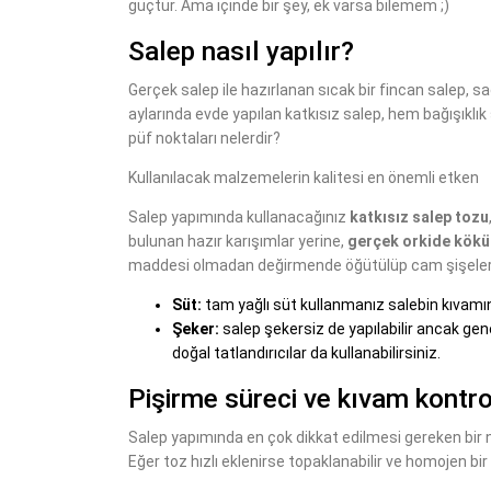
güçtür. Ama içinde bir şey, ek varsa bilemem ;)
Salep nasıl yapılır?
Gerçek salep ile hazırlanan sıcak bir fincan salep, sad
aylarında evde yapılan katkısız salep, hem bağışıklık s
püf noktaları nelerdir?
Kullanılacak malzemelerin kalitesi en önemli etken
Salep yapımında kullanacağınız
katkısız salep tozu
bulunan hazır karışımlar yerine,
gerçek orkide kökü
maddesi olmadan değirmende öğütülüp cam şişelerd
Süt:
tam yağlı süt kullanmanız salebin kıvamını
Şeker:
salep şekersiz de yapılabilir ancak genel
doğal tatlandırıcılar da kullanabilirsiniz.
Pişirme süreci ve kıvam kontro
Salep yapımında en çok dikkat edilmesi gereken bir 
Eğer toz hızlı eklenirse topaklanabilir ve homojen bi