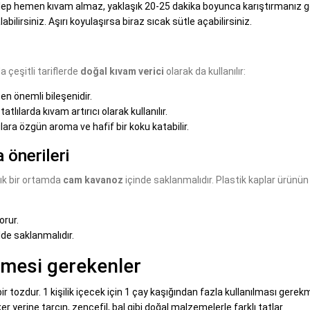
salep hemen kıvam almaz, yaklaşık 20-25 dakika boyunca karıştırmanız ge
ilirsiniz. Aşırı koyulaşırsa biraz sıcak sütle açabilirsiniz.
 çeşitli tariflerde
doğal kıvam verici
olarak da kullanılır:
n önemli bileşenidir.
atlılarda kıvam artırıcı olarak kullanılır.
lara özgün aroma ve hafif bir koku katabilir.
 önerileri
lık bir ortamda
cam kavanoz
içinde saklanmalıdır. Plastik kaplar ürünün
orur.
e saklanmalıdır.
lmesi gerekenler
r tozdur. 1 kişilik içecek için 1 çay kaşığından fazla kullanılması gerek
er yerine tarçın, zencefil, bal gibi doğal malzemelerle farklı tatlar