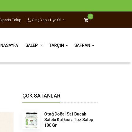
0
Sipariş Takip
|
Giriş Yap / Üye Ol
ANASAYFA
SALEP
TARÇIN
SAFRAN
ÇOK SATANLAR
Otağ Doğal Saf Bucak
Salebi Katkısız Toz Salep
100 Gr