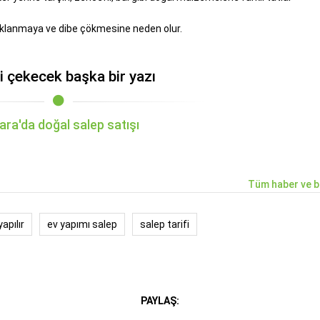
klanmaya ve dibe çökmesine neden olur.
zi çekecek başka bir yazı
ara'da doğal salep satışı
Tüm haber ve b
apılır
ev yapımı salep
salep tarifi
PAYLAŞ: