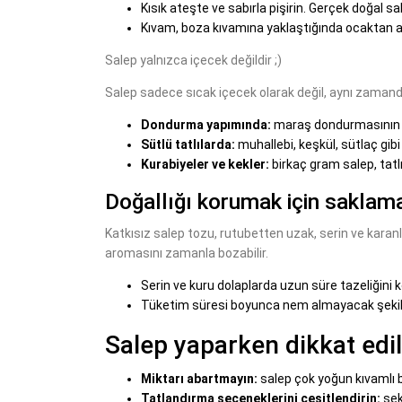
Kısık ateşte ve sabırla pişirin. Gerçek doğal 
Kıvam, boza kıvamına yaklaştığında ocaktan alab
Salep yalnızca içecek değildir ;)
Salep sadece sıcak içecek olarak değil, aynı zamanda
Dondurma yapımında:
maraş dondurmasının e
Sütlü tatlılarda:
muhallebi, keşkül, sütlaç gibi t
Kurabiyeler ve kekler:
birkaç gram salep, tatlı
Doğallığı korumak için saklama
Katkısız salep tozu, rutubetten uzak, serin ve karan
aromasını zamanla bozabilir.
Serin ve kuru dolaplarda uzun süre tazeliğini k
Tüketim süresi boyunca nem almayacak şekild
Salep yaparken dikkat edi
Miktarı abartmayın:
salep çok yoğun kıvamlı bi
Tatlandırma seçeneklerini çeşitlendirin:
şek