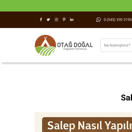
0 (545) 393 3193
Sal