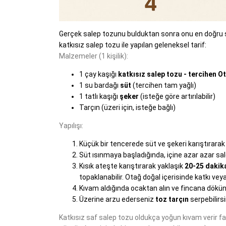
Gerçek salep tozunu bulduktan sonra onu en doğru şe
katkısız salep tozu ile yapılan geleneksel tarif:
Malzemeler (1 kişilik):
1 çay kaşığı
katkısız salep tozu - tercihen Ot
1 su bardağı
süt
(tercihen tam yağlı)
1 tatlı kaşığı
şeker
(isteğe göre artırılabilir)
Tarçın (üzeri için, isteğe bağlı)
Yapılışı:
Küçük bir tencerede süt ve şekeri karıştırarak
Süt ısınmaya başladığında, içine azar azar sal
Kısık ateşte karıştırarak yaklaşık
20-25 dakik
topaklanabilir. Otağ doğal içerisinde katkı vey
Kıvam aldığında ocaktan alın ve fincana dökün
Üzerine arzu ederseniz
toz tarçın
serpebilirsi
Katkısız saf salep tozu oldukça yoğun kıvam verir f