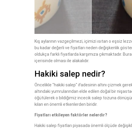
Kış aylarının vazgeçilmezi, içimizi ısıtan o eşsiz lez
bu kadar değerli ve fiyatları neden değişkenlik gösteri
oldukça farklı fiyatlarda karşımıza çıkmaktadır. Bura
içerisinde olması ile alakalıdır.
Hakiki salep nedir?
Öncelikle "hakiki salep" ifadesinin altını çizmek gere
altındaki yumrularından elde edilen doğal bir nişastad
öğütülerek o bildiğimiz incecik salep tozuna dönüşür. 
kılan en önemli etkenlerden biridir.
Fiyatları etkileyen faktörler nelerdir?
Hakiki salep fiyatları piyasada önemli ölçüde değişi