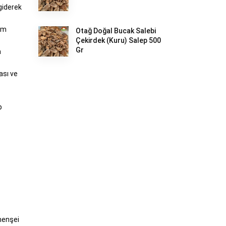
giderek
kım
Otağ Doğal Bucak Salebi
Çekirdek (Kuru) Salep 500
Gr
a
ması ve
p
menşei