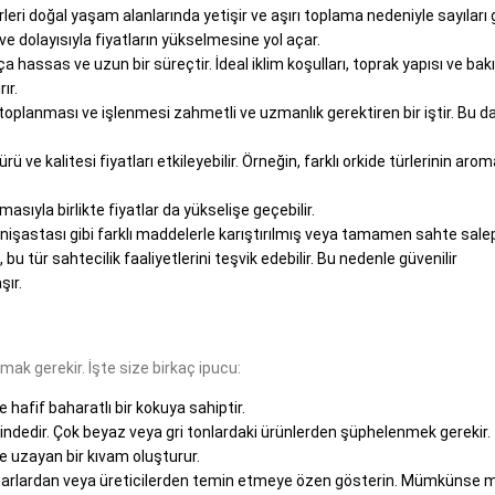
leri doğal yaşam alanlarında yetişir ve aşırı toplama nedeniyle sayıları 
e dolayısıyla fiyatların yükselmesine yol açar.
kça hassas ve uzun bir süreçtir. İdeal iklim koşulları, toprak yapısı ve ba
ır.
toplanması ve işlenmesi zahmetli ve uzmanlık gerektiren bir iştir. Bu d
ürü ve kalitesi fiyatları etkileyebilir. Örneğin, farklı orkide türlerinin aro
masıyla birlikte fiyatlar da yükselişe geçebilir.
nişastası gibi farklı maddelerle karıştırılmış veya tamamen sahte sale
, bu tür sahtecilik faaliyetlerini teşvik edebilir. Bu nedenle güvenilir
şır.
lmak gerekir. İşte size birkaç ipucu:
 hafif baharatlı bir kokuya sahiptir.
gindedir. Çok beyaz veya gri tonlardaki ürünlerden şüphelenmek gerekir.
ve uzayan bir kıvam oluşturur.
k aktarlardan veya üreticilerden temin etmeye özen gösterin. Mümkünse 