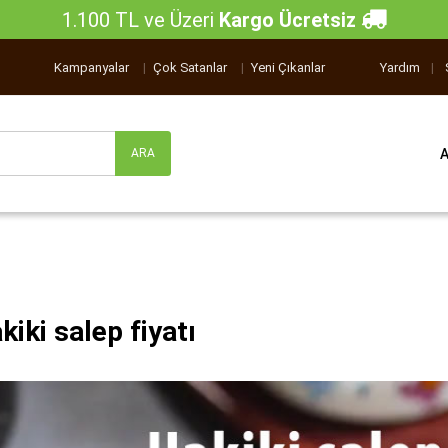
1.100 TL ve Üzeri
Kargo Ücretsiz
Kampanyalar
|
Çok Satanlar
|
Yeni Çıkanlar
Yardım
|
kiki salep fiyatı