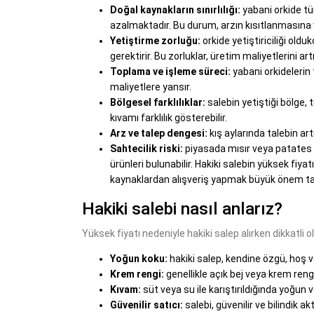
Doğal kaynakların sınırlılığı:
yabani orkide tür
azalmaktadır. Bu durum, arzın kısıtlanmasına v
Yetiştirme zorluğu:
orkide yetiştiriciliği oldu
gerektirir. Bu zorluklar, üretim maliyetlerini artır
Toplama ve işleme süreci:
yabani orkidelerin 
maliyetlere yansır.
Bölgesel farklılıklar:
salebin yetiştiği bölge, t
kıvamı farklılık gösterebilir.
Arz ve talep dengesi:
kış aylarında talebin art
Sahtecilik riski:
piyasada mısır veya patates 
ürünleri bulunabilir. Hakiki salebin yüksek fiyatı
kaynaklardan alışveriş yapmak büyük önem ta
Hakiki salebi nasıl anlarız?
Yüksek fiyatı nedeniyle hakiki salep alırken dikkatli o
Yoğun koku:
hakiki salep, kendine özgü, hoş ve
Krem rengi:
genellikle açık bej veya krem ren
Kıvam:
süt veya su ile karıştırıldığında yoğun 
Güvenilir satıcı:
salebi, güvenilir ve bilindi