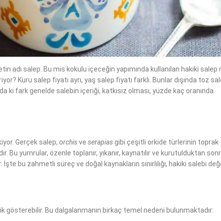
zetin adı salep. Bu mis kokulu içeceğin yapımında kullanılan hakiki salep
yor? Kuru salep fiyatı ayrı, yaş salep fiyatı farklı. Bunlar dışında toz sa
da ki fark genelde salebin içeriği, katkısız olması, yüzde kaç oranında
kiyor. Gerçek salep,
orchis
ve
serapias
gibi çeşitli orkide türlerinin toprak
ır. Bu yumrular, özenle toplanır, yıkanır, kaynatılır ve kurutulduktan son
İşte bu zahmetli süreç ve doğal kaynakların sınırlılığı, hakiki salebi değe
klik gösterebilir. Bu dalgalanmanın birkaç temel nedeni bulunmaktadır: