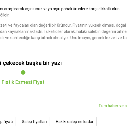
ı araştırarak aşırı ucuz veya aşırı pahalı ürünlere karşı dikkatli olun.
ildir.
eti ve faydaları olan değerli bir üründür. Fiyatının yüksek olması, doğal
ından kaynaklanmaktadır. Tüketiciler olarak, hakiki salebin değerini bilmel
eli ve sahteciliğe karşı bilinçli olmalıyız. Unutmayın, gerçek lezzet ve f
zi çekecek başka bir yazı
Fıstık Ezmesi Fiyat
Tüm haber ve b
p fiyatı
Salep fiyatları
Hakiki salep ne kadar