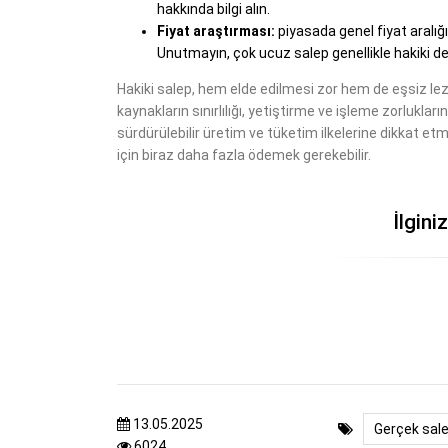
hakkında bilgi alın.
Fiyat araştırması:
piyasada genel fiyat aralığın
Unutmayın, çok ucuz salep genellikle hakiki değ
Hakiki salep, hem elde edilmesi zor hem de eşsiz lezz
kaynakların sınırlılığı, yetiştirme ve işleme zorluklar
sürdürülebilir üretim ve tüketim ilkelerine dikkat etm
için biraz daha fazla ödemek gerekebilir.
İlgini
13.05.2025
Gerçek sale
6024