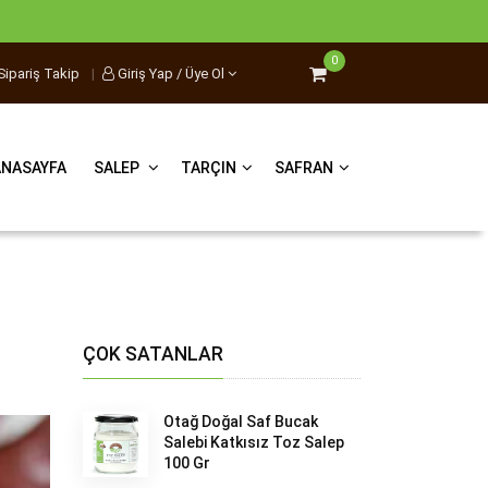
0
Sipariş Takip
|
Giriş Yap / Üye Ol
ANASAYFA
SALEP
TARÇIN
SAFRAN
ÇOK SATANLAR
Otağ Doğal Saf Bucak
Salebi Katkısız Toz Salep
100 Gr