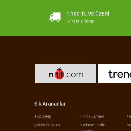
1.100 TL VE ÜZERI
Ücretsiz Kargo
Sık Arananlar
Toz Salep
Fındık Ezmesi
Fı
Çekirdek Salep
Katkısız Fındık
50
Ezmesi