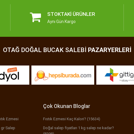
STOKTAKI ÜRÜNLER
Aynı Gün Kargo
OTAĞ DOĞAL BUCAK SALEBI
PAZARYERLERI
Çok Okunan Bloglar
stık Ezmesi
Fıstık Ezmesi Kaç Kalori? (15634)
 gr Salep
Doğal salep fiyatları 1 kg salep ne kadar?
(8298)