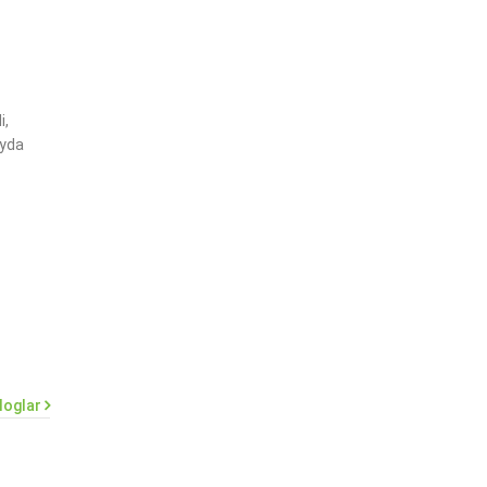
i,
ayda
loglar