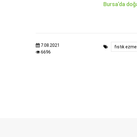
Bursa’da doğal
7.08.2021
fıstık ezme
6696