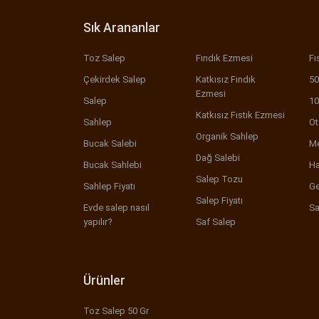
Sık Arananlar
Toz Salep
Fındık Ezmesi
Fı
Çekirdek Salep
Katkısız Fındık
50
Ezmesi
Salep
10
Katkısız Fıstık Ezmesi
Sahlep
Ot
Organik Sahlep
Bucak Salebi
Me
Dağ Salebi
Bucak Sahlebi
Ha
Salep Tozu
Sahlep Fiyatı
Ge
Salep Fiyatı
Evde salep nasıl
Sa
yapılır?
Saf Salep
Ürünler
Toz Salep 50 Gr