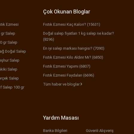
Çok Okunan Bloglar
stık Ezmesi
Fıstık Ezmesi Kaç Kalori? (15631)
 gr Salep
Doğal salep fiyatları 1 kg salep ne kadar?
(8296)
0 gr Salep
En iyi salep markası hangisi? (7090)
ağ Doğal Salep
Fıstık Ezmesi Kilo Aldırır Mı? (6850)
şhur Salep
Fıstık Ezmesi Yapımı (6807)
kiki Salep
Fıstık Ezmesi Faydaları (6696)
rçek Salep
Tüm haber ve bloglar
f Salep 100 gr
Yardım Masası
Banka Bilgileri
Güvenli Alışveriş