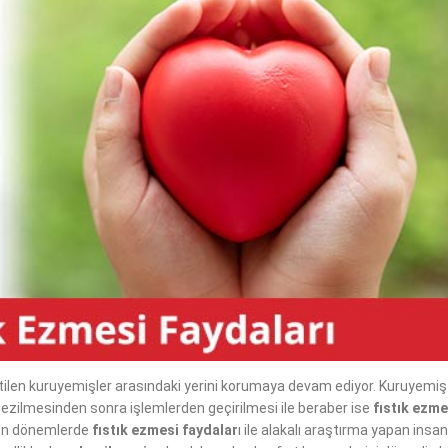
ketilen kuruyemişler arasındaki yerini korumaya devam ediyor. Kuruyemiş
ı, ezilmesinden sonra işlemlerden geçirilmesi ile beraber ise
fıstık ezme
 son dönemlerde
fıstık ezmesi faydalar
ı ile alakalı araştırma yapan insan