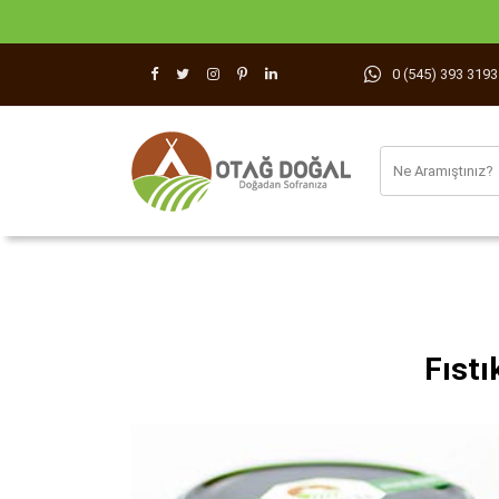
0 (545) 393 3193
Fıstı