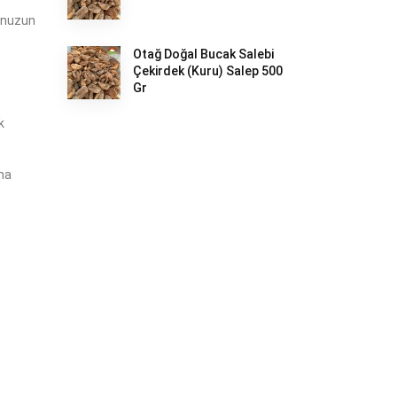
dunuzun
Otağ Doğal Bucak Salebi
Çekirdek (Kuru) Salep 500
Gr
k
lma