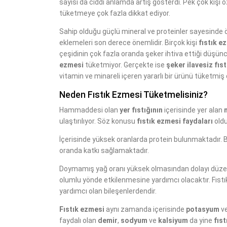
sayısı da ciddi anlamda artış gösterdi. Pek çok kişi ö
tüketmeye çok fazla dikkat ediyor.
Sahip olduğu güçlü mineral ve proteinler sayesinde 
eklemeleri son derece önemlidir. Birçok kişi
fıstık e
çeşidinin çok fazla oranda şeker ihtiva ettiği düşün
ezmesi
tüketmiyor. Gerçekte ise
şeker ilavesiz fıs
vitamin ve minareli içeren yararlı bir ürünü tüketmiş
Neden Fıstık Ezmesi Tüketmelisiniz?
Hammaddesi olan
yer fıstığının
içerisinde yer alan
ulaştırılıyor. Söz konusu
fıstık ezmesi faydaları
oldu
İçerisinde yüksek oranlarda protein bulunmaktadır. 
oranda katkı sağlamaktadır.
Doymamış yağ oranı yüksek olmasından dolayı düzenli
olumlu yönde etkilenmesine yardımcı olacaktır. Fıstı
yardımcı olan bileşenlerdendir.
Fıstık ezmesi
aynı zamanda içerisinde
potasyum
v
faydalı olan
demir
,
sodyum
ve
kalsiyum
da yine
fıs