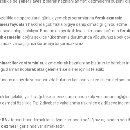
zellikle de
şeker ilavesiz
olarak hazırlanılan fıstık ezmelerini düzenli ol
özellikle de sporcuların günlük yemek programlarına
fıstık ezmesini
zmesi faydaları
hakkında çok fazla bilgiye sahip olmadığı için bu ezme
cesine sahip olabiliyor. Bundan dolayı da ihtiyacı olmasına rağmen
fıstı
tık ezmesini
doğru şekilde tüketmeniz durumunda vücudunuza pek ço
 olacak ve sağlığınızı korumayı başaracaksınız.
mineraller
ve
vitaminler
, ezme olarak hazırlanılan bu ürün ile beraber i
ğu zaman ilk olarak akla gelenleri ise sizler için listeledik;
Bundan dolayı da vücudunuzda bulunan kasların ve kemiklerin gelişimine
 bir şekilde yer fıstığı tüketmeniz durumunda kalp ve damar sağlığını
k ezmesi özellikle Tip 2 diyabete yakalanma riskini en az düzeye indir
e
B6
vitamini barındırmaktadır. Aynı zamanda sağlığınız açısından son 
tık ezmesi
içerisinde yer almaktadır.