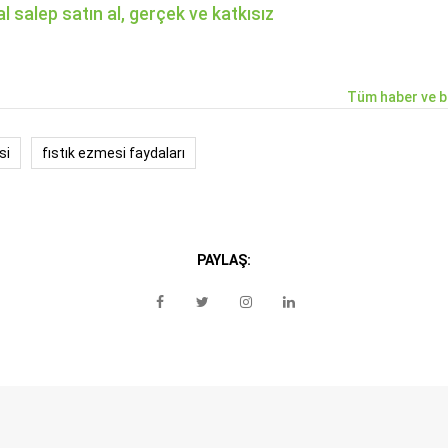
 salep satın al, gerçek ve katkısız
Tüm haber ve b
si
fıstık ezmesi faydaları
PAYLAŞ: