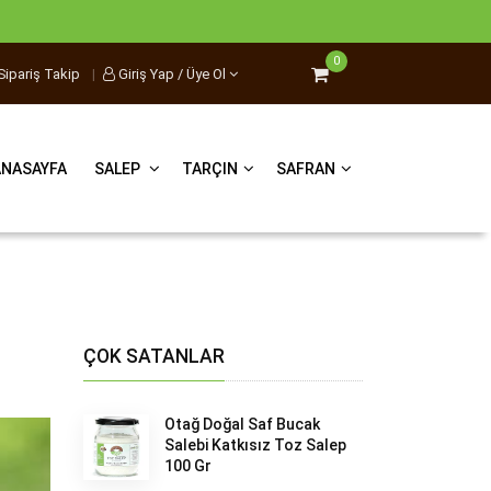
0
Sipariş Takip
|
Giriş Yap / Üye Ol
ANASAYFA
SALEP
TARÇIN
SAFRAN
ÇOK SATANLAR
Otağ Doğal Saf Bucak
Salebi Katkısız Toz Salep
100 Gr