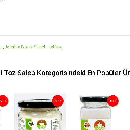
kg
,
Meşhur Bucak Salebi
,
sahlep
,
l Toz Salep Kategorisindeki En Popüler Ür
%17
%23
%17