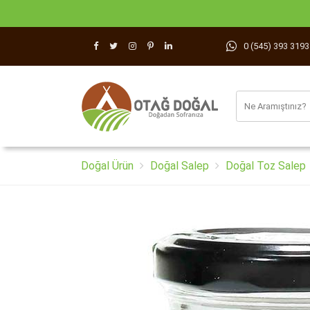
0 (545) 393 3193
Doğal Ürün
Doğal Salep
Doğal Toz Salep