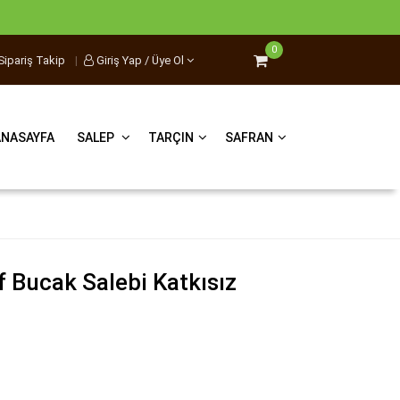
0
Sipariş Takip
|
Giriş Yap / Üye Ol
ANASAYFA
SALEP
TARÇIN
SAFRAN
 Bucak Salebi Katkısız
g