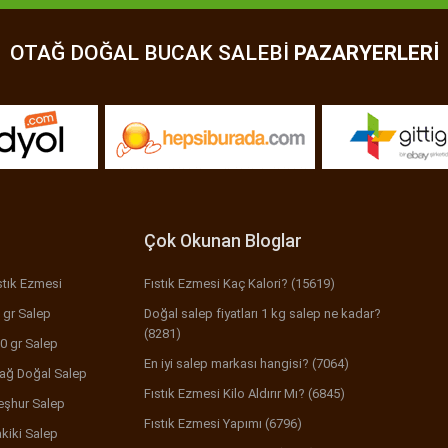
OTAĞ DOĞAL BUCAK SALEBI
PAZARYERLERI
Çok Okunan Bloglar
stık Ezmesi
Fıstık Ezmesi Kaç Kalori? (15619)
 gr Salep
Doğal salep fiyatları 1 kg salep ne kadar?
(8281)
0 gr Salep
En iyi salep markası hangisi? (7064)
ağ Doğal Salep
Fıstık Ezmesi Kilo Aldırır Mı? (6845)
şhur Salep
Fıstık Ezmesi Yapımı (6796)
kiki Salep