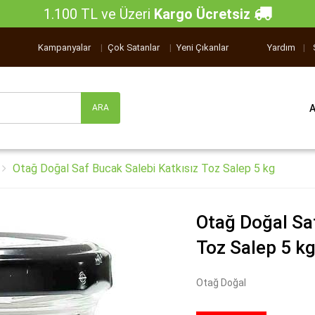
1.100 TL ve Üzeri
Kargo Ücretsiz
Kampanyalar
|
Çok Satanlar
|
Yeni Çıkanlar
Yardım
|
Otağ Doğal Saf Bucak Salebi Katkısız Toz Salep 5 kg
Otağ Doğal Saf
Toz Salep 5 k
Otağ Doğal