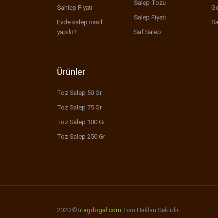
Salep Tozu
Sahlep Fiyatı
Ge
Salep Fiyatı
Evde salep nasıl
Sa
yapılır?
Saf Salep
Ürünler
Toz Salep 50 Gr
Toz Salep 75 Gr
Toz Salep 100 Gr
Toz Salep 250 Gr
2020 ©
otagdogal.com
Tüm Hakları Saklıdır.