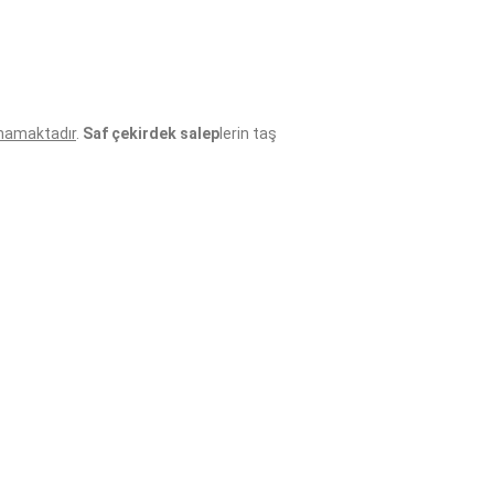
mamaktadır
.
Saf çekirdek salep
lerin taş