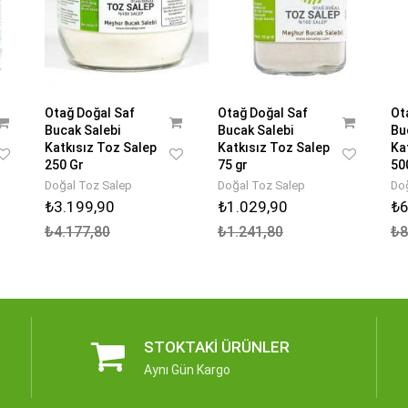
Otağ Doğal Saf
Otağ Doğal Saf
Ot
Bucak Salebi
Bucak Salebi
Bu
Katkısız Toz Salep
Katkısız Toz Salep
Ka
250 Gr
75 gr
50
Doğal Toz Salep
Doğal Toz Salep
Do
₺3.199,90
₺1.029,90
₺6
₺4.177,80
₺1.241,80
₺8
STOKTAKI ÜRÜNLER
Aynı Gün Kargo