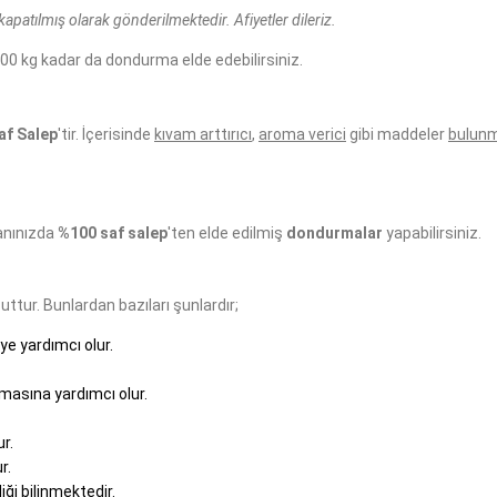
kapatılmış olarak gönderilmektedir. Afiyetler dileriz.
900 kg kadar da dondurma elde edebilirsiniz.
af Salep
'tir. İçerisinde
kıvam arttırıcı
,
aroma verici
gibi maddeler
bulun
anınızda
%100 saf salep
'ten elde edilmiş
dondurmalar
yapabilirsiniz.
tur. Bunlardan bazıları şunlardır;
e yardımcı olur.
lmasına yardımcı olur.
r.
r.
iği bilinmektedir.