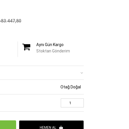
₺83.447,80
Aynı Gün Kargo
Stoktan Gönderim
Otağ Doğal
HEMEN AL