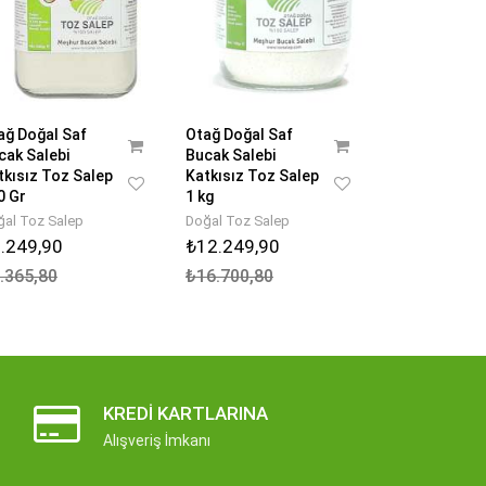
ağ Doğal Saf
Otağ Doğal Saf
cak Salebi
Bucak Salebi
tkısız Toz Salep
Katkısız Toz Salep
0 Gr
1 kg
ğal Toz Salep
Doğal Toz Salep
.249,90
₺12.249,90
.365,80
₺16.700,80
KREDI KARTLARINA
Alışveriş İmkanı