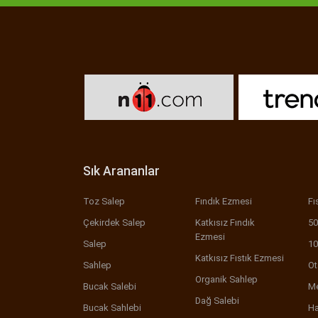
Sık Arananlar
Toz Salep
Fındık Ezmesi
Fı
Çekirdek Salep
Katkısız Fındık
50
Ezmesi
Salep
10
Katkısız Fıstık Ezmesi
Sahlep
Ot
Organik Sahlep
Bucak Salebi
Me
Dağ Salebi
Bucak Sahlebi
Ha