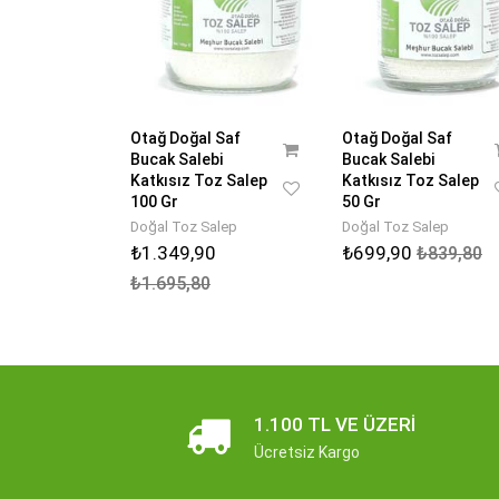
Otağ Doğal Saf
Otağ Doğal Saf
Bucak Salebi
Bucak Salebi
Katkısız Toz Salep
Katkısız Toz Salep
100 Gr
50 Gr
Doğal Toz Salep
Doğal Toz Salep
₺1.349,90
₺699,90
₺839,80
₺1.695,80
1.100 TL VE ÜZERI
Ücretsiz Kargo