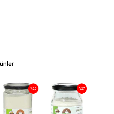
ünler
%25
%27