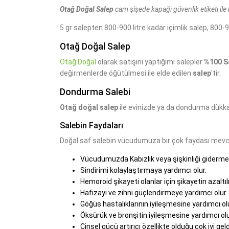
Otağ Doğal Salep
cam şişede kapağı güvenlik etiketi ile 
5 gr salepten 800-900 litre kadar içimlik salep, 800-
Otağ Doğal Salep
Otağ Doğal
olarak satışını yaptığımı salepler
%100 S
değirmenlerde öğütülmesi ile elde edilen
salep
'tir.
Dondurma Salebi
Otağ doğal salep
ile evinizde ya da dondurma dükk
Salebin Faydaları
Doğal saf salebin vücudumuza bir çok faydası mevcut
Vücudumuzda Kabızlık veya şişkinliği gidermey
Sindirimi kolaylaştırmaya yardımcı olur.
Hemoroid şikayeti olanlar için şikayetin azaltı
Hafızayı ve zihni güçlendirmeye yardımcı olur
Göğüs hastalıklarının iyileşmesine yardımcı olu
Öksürük ve bronşitin iyileşmesine yardımcı olu
Cinsel gücü artırıcı özellikte olduğu çok iyi geld