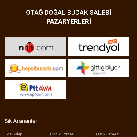
OTAĞ DOĞAL BUCAK SALEBI
PAZARYERLERI
Sık Arananlar
Toz Salep
Fındık Ezmesi
Fıstık Ezmesi