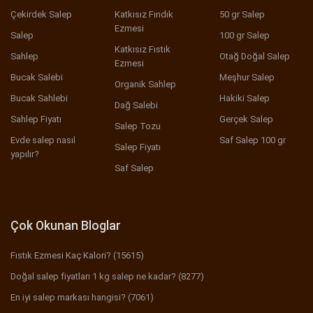
Çekirdek Salep
Katkısız Fındık
50 gr Salep
Ezmesi
Salep
100 gr Salep
Katkısız Fıstık
Sahlep
Otağ Doğal Salep
Ezmesi
Bucak Salebi
Meşhur Salep
Organik Sahlep
Bucak Sahlebi
Hakiki Salep
Dağ Salebi
Sahlep Fiyatı
Gerçek Salep
Salep Tozu
Evde salep nasıl
Saf Salep 100 gr
Salep Fiyatı
yapılır?
Saf Salep
Çok Okunan Bloglar
Fıstık Ezmesi Kaç Kalori? (15615)
Doğal salep fiyatları 1 kg salep ne kadar? (8277)
En iyi salep markası hangisi? (7061)