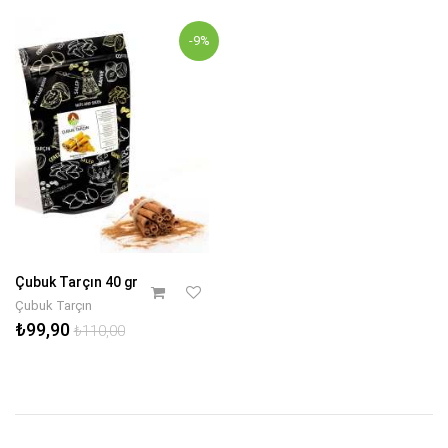
-9%
Çubuk Tarçın 40 gr
Çubuk Tarçın
₺99,90
₺110,00