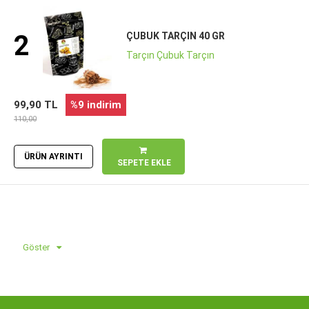
2
ÇUBUK TARÇIN 40 GR
Tarçın Çubuk Tarçın
99,90 TL
%9 indirim
110,00
ÜRÜN AYRINTI
SEPETE EKLE
Göster