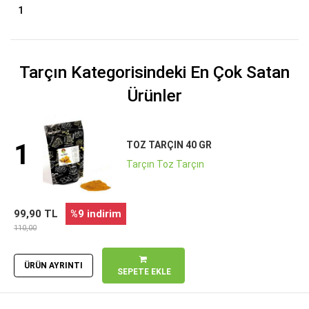
1
Tarçın Kategorisindeki En Çok Satan
Ürünler
1
TOZ TARÇIN 40 GR
Tarçın Toz Tarçın
99,90 TL
%9 indirim
110,00
ÜRÜN AYRINTI
SEPETE EKLE